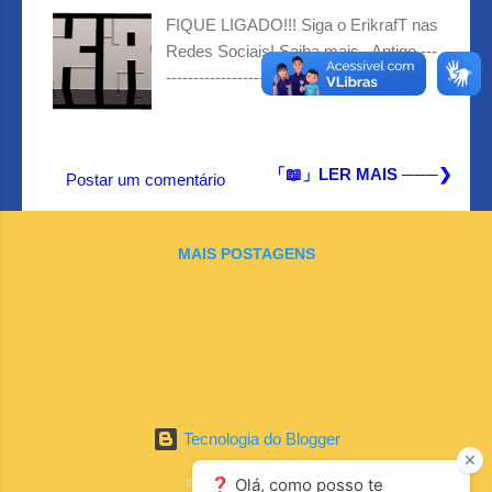
g
FIQUE LIGADO!!! Siga o ErikrafT nas
e
Redes Sociais! Saiba mais Antigo ---
n
--------------------- Novo
s
「📖」LER MAIS ───❯
Postar um comentário
MAIS POSTAGENS
Tecnologia do Blogger
© 2025 ErikrafT News