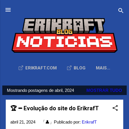
Pular para o conteúdo principal
ERIKRAFT.COM
BLOG
MAIS…
P
Mostrando postagens de abril, 2024
MOSTRAR TUDO
o
s
🏆╺╸Evolução do site do ErikrafT
t
abril 21, 2024
「👤」Publicado por:
ErikrafT
a