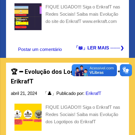
g
FIQUE LIGADO!!! Siga o ErikrafT nas
e
Redes Sociais! Saiba mais Evolução
n
do site do ErikrafT www.erikraft.com
s
「📖」LER MAIS ───❯
Postar um comentário
🏆╺╸Evolução dos Logotipos do
ErikrafT
abril 21, 2024
「👤」Publicado por:
ErikrafT
FIQUE LIGADO!!! Siga o ErikrafT nas
Redes Sociais! Saiba mais Evolução
dos Logotipos do ErikrafT